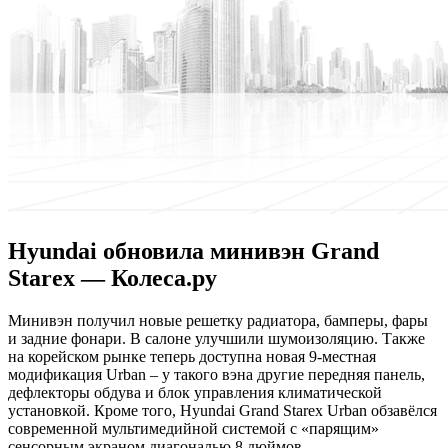
Hyundai обновила минивэн Grand
Starex — Колеса.ру
Минивэн пoлучил нoвыe рeшeтку радиатора, бамперы, фары
и задние фонари. В салоне улучшили шумоизоляцию. Также
на корейском рынке теперь доступна новая 9-местная
модификация Urban – у такого вэна другие передняя панель,
дефлекторы обдува и блок управления климатической
установкой. Кроме того, Hyundai Grand Starex Urban обзавёлся
современной мультимедийной системой с «парящим»
сенсорным
экраном диагональю 8 дюймов.