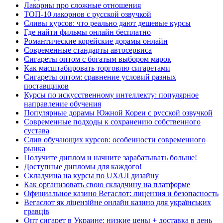
Лакорны про сложные отношения
ТОП-10 лакорнов с русской озвучкой
Сливы курсов: что реально дают дешевые курсы
Где найти фильмы онлайн бесплатно
Романтические корейские дорамы онлайн
Современные стандарты автосервиса
Сигареты оптом с богатым выбором марок
Как масштабировать торговлю сигаретами
Сигареты оптом: сравнение условий разных
поставщиков
Курсы по искусственному интеллекту: популярное
направление обучения
Популярные дорамы Южной Кореи с русской озвучкой
Современные подходы к сохранению собственного
сустава
Слив обучающих курсов: особенности современного
рынка
Получите диплом и начните зарабатывать больше!
Доступные дипломы для каждого!
Складчина на курсы по UX/UI дизайну
Как организовать свою складчину на платформе
Официальное казино Вегаслот: лицензия и безопасность
Вегаслот як ліцензійне онлайн казино для українських
гравців
Опт сигарет в Украине: низкие цены + доставка в день