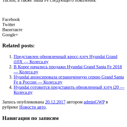
Tucson, а также Santa Fe следующего поколения.
Facebook
Twitter
Вконтакте
Google+
Related posts:
Представлен обновленный кросс-хэтч Hyundai Grand
i10X — Колеса.ру
В Корее начались продажи Hyundai Grand Santa Fe 2018
— Колеса.ру
Hyundai анонсировала ограниченную серию Grand Santa
Fe в России — Колеса.ру
Hyundai готовится представить обновленный хэтч i20 —
Колеса.ру
Запись опубликована
20.12.2017
автором
adminGWP
в
рубрике
Новости авто
.
Навигация по записям