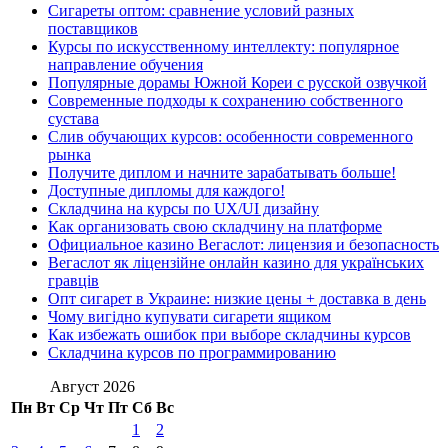
Сигареты оптом: сравнение условий разных
поставщиков
Курсы по искусственному интеллекту: популярное
направление обучения
Популярные дорамы Южной Кореи с русской озвучкой
Современные подходы к сохранению собственного
сустава
Слив обучающих курсов: особенности современного
рынка
Получите диплом и начните зарабатывать больше!
Доступные дипломы для каждого!
Складчина на курсы по UX/UI дизайну
Как организовать свою складчину на платформе
Официальное казино Вегаслот: лицензия и безопасность
Вегаслот як ліцензійне онлайн казино для українських
гравців
Опт сигарет в Украине: низкие цены + доставка в день
Чому вигідно купувати сигарети ящиком
Как избежать ошибок при выборе складчины курсов
Складчина курсов по программированию
Август 2026
Пн
Вт
Ср
Чт
Пт
Сб
Вс
1
2