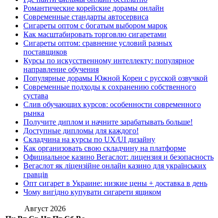
Романтические корейские дорамы онлайн
Современные стандарты автосервиса
Сигареты оптом с богатым выбором марок
Как масштабировать торговлю сигаретами
Сигареты оптом: сравнение условий разных
поставщиков
Курсы по искусственному интеллекту: популярное
направление обучения
Популярные дорамы Южной Кореи с русской озвучкой
Современные подходы к сохранению собственного
сустава
Слив обучающих курсов: особенности современного
рынка
Получите диплом и начните зарабатывать больше!
Доступные дипломы для каждого!
Складчина на курсы по UX/UI дизайну
Как организовать свою складчину на платформе
Официальное казино Вегаслот: лицензия и безопасность
Вегаслот як ліцензійне онлайн казино для українських
гравців
Опт сигарет в Украине: низкие цены + доставка в день
Чому вигідно купувати сигарети ящиком
Август 2026