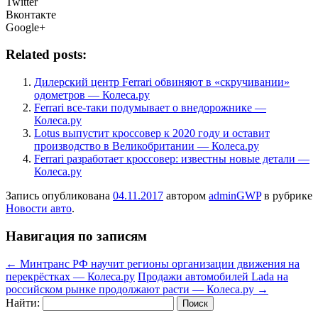
Twitter
Вконтакте
Google+
Related posts:
Дилерский центр Ferrari обвиняют в «скручивании»
одометров — Колеса.ру
Ferrari все-таки подумывает о внедорожнике —
Колеса.ру
Lotus выпустит кроссовер к 2020 году и оставит
производство в Великобритании — Колеса.ру
Ferrari разработает кроссовер: известны новые детали —
Колеса.ру
Запись опубликована
04.11.2017
автором
adminGWP
в рубрике
Новости авто
.
Навигация по записям
←
Минтранс РФ научит регионы организации движения на
перекрёстках — Колеса.ру
Продажи автомобилей Lada на
российском рынке продолжают расти — Колеса.ру
→
Найти: