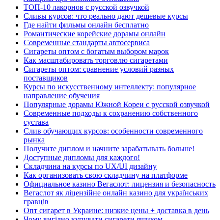
ТОП-10 лакорнов с русской озвучкой
Сливы курсов: что реально дают дешевые курсы
Где найти фильмы онлайн бесплатно
Романтические корейские дорамы онлайн
Современные стандарты автосервиса
Сигареты оптом с богатым выбором марок
Как масштабировать торговлю сигаретами
Сигареты оптом: сравнение условий разных
поставщиков
Курсы по искусственному интеллекту: популярное
направление обучения
Популярные дорамы Южной Кореи с русской озвучкой
Современные подходы к сохранению собственного
сустава
Слив обучающих курсов: особенности современного
рынка
Получите диплом и начните зарабатывать больше!
Доступные дипломы для каждого!
Складчина на курсы по UX/UI дизайну
Как организовать свою складчину на платформе
Официальное казино Вегаслот: лицензия и безопасность
Вегаслот як ліцензійне онлайн казино для українських
гравців
Опт сигарет в Украине: низкие цены + доставка в день
Чому вигідно купувати сигарети ящиком