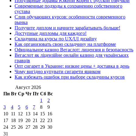
Популярные дорамы Южной Кореи с русской озвучкой
Современные подходы к сохранению собственного
сустава
Слив обучающих курсов: особенности современного
рынка
Получите диплом и начните зарабатывать больше!
Доступные дипломы для каждого!
Складчина на курсы по UX/UI дизайну
Как организовать свою складчину на платформе
Официальное казино Вегаслот: лицензия и безопасность
Вегаслот як ліцензійне онлайн казино для українських
гравців
Опт сигарет в Украине: низкие цены + доставка в день
Чому вигідно купувати сигарети ящиком
Как избежать ошибок при выборе складчины курсов
Август 2026
Пн
Вт
Ср
Чт
Пт
Сб
Вс
1
2
3
4
5
6
7
8
9
10
11
12
13
14
15
16
17
18
19
20
21
22
23
24
25
26
27
28
29
30
31