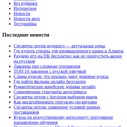
Без рубрики
Интересное
Новости
Новости авто
Тестдрайвы
Последние новости
Сигареты оптом недорого — актуальные цены
Где купить стропы для промышленного крана в Алматы
Раздачи игр на ПК бесплатно: как не пропустить акции
на русском
Лакорны про сложные отношения
ТОП-10 лакорнов с русской озвучкой
Сливы курсов: что реально дают дешевые курсы
Где найти фильмы онлайн бесплатно
Романтические корейские дорамы онлайн
Современные стандарты автосервиса
Сигареты оптом с богатым выбором марок
Как масштабировать торговлю сигаретами
Сигареты оптом: сравнение условий разных
поставщиков
Курсы по искусственному интеллекту: популярное
направление обучения