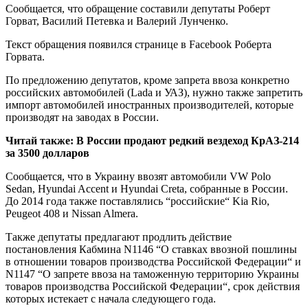
Сообщается, что обращение составили депутаты Роберт
Горват, Василий Петевка и Валерий Лунченко.
Текст обращения
появился странице в Facebook Роберта
Горвата.
По предложению депутатов, кроме запрета ввоза конкретно
российских автомобилей (Lada и УАЗ), нужно также запретить
импорт автомобилей иностранных производителей, которые
производят на заводах в России.
Читай также:
В России продают редкий вездеход КрАЗ-214
за 3500 долларов
Сообщается, что в Украину ввозят автомобили VW Polo
Sedan, Hyundai Accent и Hyundai Creta, собранные в России.
До 2014 года также поставлялись “российские“ Kia Rio,
Peugeot 408 и Nissan Almera.
Также депутаты предлагают продлить действие
постановления Кабмина N1146 “О ставках ввозной пошлины
в отношении товаров производства Российской Федерации“ и
N1147 “О запрете ввоза на таможенную территорию Украины
товаров производства Российской Федерации“, срок действия
которых истекает с начала следующего года.