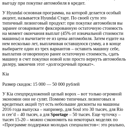
выгоду при покупке автомобиля в кредит.
У Hyundai основная программа, на которой делается особый
акцент, называется Hyundai Старт. По своей сути это
типичный лизинговый продукт: при покупке автомобиля вы
заранее оговариваете фиксированную остаточную стоимость
на момент окончания выплат (45% от изначальной стоимости
машины) и вычитаете ее из цены автомобиля. Затем ездите на
нем несколько лет, выплачивая оставшуюся сумму, а в конце
выбираете один из трех вариантов – оставить машину себе,
выплатив оговоренную ранее остаточную стоимость, сдать
машину в счет покупки новой или просто вернуть автомобиль
дилеру, закончив этот «долгосрочный прокат».
Kia
Размер скидок: 15 000 — 50 000 рублей
У Kia спецпредложений целый ворох – вот только огромной
экономии они не сулят. Помимо типичных лизинговых и
кредитных акций тут есть небольшие дисконты на машины
2016 года выпуска – например, для Soul это 30 тысяч, для Rio
и cee’d – 40 тысяч, а для
Sportage
– 50 тысяч. Еще чуточку –
тысяч 15-20 – можно сэкономить на некоторых моделях по
«Программе поддержки молодых специалистов»: это реально,