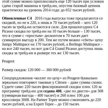
этой сумме можно приплюсовать еще 120 тысяч при условии
сдачи старой машины в трейд-ин, опустив базовый ценник
практически на уровень 2014 года: до 652 тысяч рублей.
Обновленные C4
2016 года выпуска тоже предлагаются со
скидкой, но не в 220, а лишь в 70 тысяч рублей – зато 120
тысяч за трейд-ин остаются в силе. Для прошлогодних С4
Picasso скидка по трейд-ин на 10 тысяч больше – 130 тысяч,
что в сумме с «простым» дисконтом в 70 тысяч дает
суммарную выгоду в 200. Тем же путем можно «сбить» цену
Jumpy Multispace на 170 тысяч рублей, а Berlingo Multispace –
на все 240 тысяч, но вот для С4 Grand Picasso доступна лишь
скидка за трейд-ин в размере тех же 130 тысяч.
Peugeot
Размер скидок: 120 000 — 360 000 рублей
Спецпредложения «коллег по цеху» из Peugeot буквально
зеркально повторяют таковые у Citroen – даже суммы схожи.
Судите сами: 220 тысяч фиксированной скидки плюс 120 за
программу трейд-ин для
седана 408
, «две по двести» для 308
(суммарная выгода – 400 тысяч!) и 260 плюс 100 для
кроссовера 3008. На Partner Tepee можно сэкономить до 220
тысяч рублей, а на Expert Tepee – до 150 тысяч.