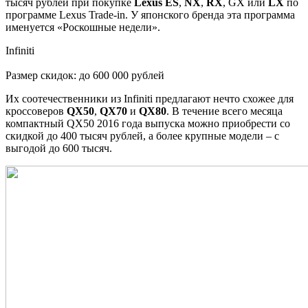
тысяч рублей при покупке
Lexus ES
,
NX
,
RX
, GX или
LX
по
программе Lexus Trade-in. У японского бренда эта программа
именуется «Роскошные недели».
Infiniti
Размер скидок: до 600 000 рублей
Их соотечественники из Infiniti предлагают нечто схожее для
кроссоверов
QX50
,
QX70
и
QX80
. В течение всего месяца
компактный QX50 2016 года выпуска можно приобрести со
скидкой до 400 тысяч рублей, а более крупные модели – с
выгодой до 600 тысяч.