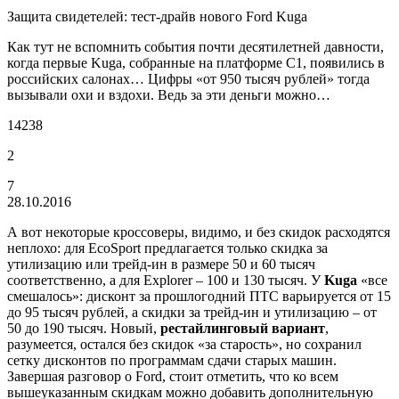
Защита свидетелей: тест-драйв нового Ford Kuga
Как тут не вспомнить события почти десятилетней давности,
когда первые Kuga, собранные на платформе С1, появились в
российских салонах… Цифры «от 950 тысяч рублей» тогда
вызывали охи и вздохи. Ведь за эти деньги можно…
14238
2
7
28.10.2016
А вот некоторые кроссоверы, видимо, и без скидок расходятся
неплохо: для EcoSport предлагается только скидка за
утилизацию или трейд-ин в размере 50 и 60 тысяч
соответственно, а для Explorer – 100 и 130 тысяч. У
Kuga
«все
смешалось»: дисконт за прошлогодний ПТС варьируется от 15
до 95 тысяч рублей, а скидки за трейд-ин и утилизацию – от
50 до 190 тысяч. Новый,
рестайлинговый вариант
,
разумеется, остался без скидок «за старость», но сохранил
сетку дисконтов по программам сдачи старых машин.
Завершая разговор о Ford, стоит отметить, что ко всем
вышеуказанным скидкам можно добавить дополнительную