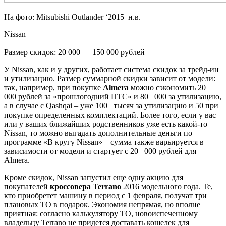
На фото: Mitsubishi Outlander ‘2015–н.в.
Nissan
Размер скидок: 20 000 — 150 000 рублей
У Nissan, как и у других, работает система скидок за трейд-ин
и утилизацию. Размер суммарной скидки зависит от модели:
так, например, при покупке
Almera
можно сэкономить 20
000 рублей за «прошлогодний ПТС» и 80 000 за утилизацию,
а в случае с Qashqai – уже 100 тысяч за утилизацию и 50 при
покупке определенных комплектаций. Более того, если у вас
или у ваших ближайших родственников уже есть какой-то
Nissan, то можно выгадать дополнительные деньги по
программе «В кругу Nissan» – сумма также варьируется в
зависимости от модели и стартует с 20 000 рублей для
Almera.
Кроме скидок, Nissan запустил еще одну акцию для
покупателей
кроссовера Terrano
2016 модельного года. Те,
кто приобретет машину в период с 1 февраля, получат три
плановых ТО в подарок. Экономия непрямая, но вполне
приятная: согласно калькулятору ТО, новоиспеченному
владельцу Terrano не придется доставать кошелек для