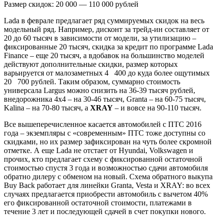
Размер скидок: 20 000 — 110 000 рублей
Lada в феврале предлагает ряд суммируемых скидок на весь
модельный ряд. Например, дисконт за трейд-ин составляет от
20 до 60 тысяч в зависимости от модели, за утилизацию –
фиксированные 20 тысяч, скидка за кредит по программе Lada
Finance – еще 20 тысяч, а вдобавок на большинство моделей
действуют дополнительные скидки, размер которых
варьируется от малозаметных 4 400 до куда более ощутимых
20 700 рублей. Таким образом, суммарно стоимость
универсала Largus можно снизить на 36-39 тысяч рублей,
внедорожника 4х4 – на 30-46 тысяч, Granta – на 60-75 тысяч,
Kalina – на 70-80 тысяч, а
XRAY
– и вовсе на 90-110 тысяч.
Все вышеперечисленное касается автомобилей с ПТС 2016
года – экземпляры с «современным» ПТС тоже доступны со
скидками, но их размер зафиксирован на чуть более скромной
отметке. А еще Lada не отстает от Hyundai, Volkswagen и
прочих, кто предлагает схему с фиксированной остаточной
стоимостью спустя 3 года и возможностью сдачи автомобиля
обратно дилеру с обменом на новый. Схема обратного выкупа
Buy Back работает для линейки Granta, Vesta и XRAY: во всех
случаях предлагается приобрести автомобиль с вычетом 40%
его фиксированной остаточной стоимости, платежами в
течение 3 лет и последующей сдачей в счет покупки нового.