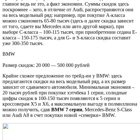
главное ведь не это, а факт экономии. Суммы скидок здесь
поскромнее – зато, в отличие от Audi, распространяются они
на весь модельный ряд: например, при покупке А-класса
можно сэкономить 65-80 тысяч (здесь и далее скидка зависит
от того, сдаете вы Mercedes или авто другой марки), при
выборе С-класса – 100-115 тысяч, при приобретении седана Е-
класса – 150-175 тысяч, а для G- и S-класса скидка составит
уже 300-350 тысяч.
BMW
Размер скидок: 20 000 — 500 000 рублей
Крайне схожее предложение по трейд-ин у BMW: здесь
предлагаются скидки на весь модельный ряд, а их размер
зависит от сдаваемого автомобиля. Минимальная экономия –
20 тысяч рублей при покупке хэтчбека 1 серии, солидные
цифры скидок в 100-150 тысяч появляются к 5 серии и
кроссоверам X5 и X6, а максимальную выгоду в полмиллиона
можно получить, сдав
BMW 7 серии
, Mercedes-Benz S-Class
или Audi A8 в счет покупки новой «семерки» BMW.