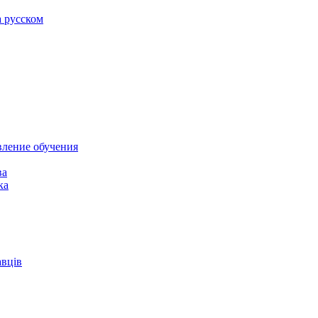
а русском
вление обучения
ва
ка
авців