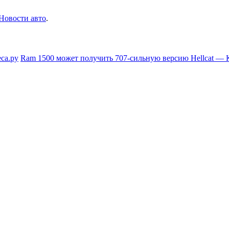
Новости авто
.
са.ру
Ram 1500 может получить 707-сильную версию Hellcat — 