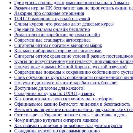
Где купить стропы для промышленного крана в Алматы
Раздачи игр на ПК бесплатно: как не пропустить акции н
Лакорны про сложные отношения
ТОП-10 лакорнов с русской озвучкой
Сливы курсов: что реально дают дешевые курсы
Где найти фильмы онлайн бесплатно
Романтические корейские дорамы онлайн
Современные стандарты автосервиса
Сигареты оптом с богатым выбором марок
Как масштабировать торговлю сигаретами
Сигареты оптом: сравнение условий разных поставщиков
Курсы по искусственному интеллекту: популярное напра
Популярные дорамы Южной Кореи с русской озвучкой
Современные подходы к сохранению собственного суста
Слив обучающих курсов: особенности современного рын
Получите диплом и начните зарабатывать больше!
Доступные дипломы для каждого!
Складчина на курсы по UX/UI дизайну
Как организовать свою складчину на платформе
Официальное казино Вегаслот: лицензия и безопасность
Вегаслот як ліцензійне онлайн казино для українських гр
Опт сигарет в Украине: низкие цены + доставка в день
Чому вигідно купувати сигарети ящиком
Как избежать ошибок при выборе складчины курсов
Складчина курсов по программированию