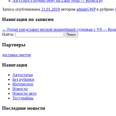
АВТОВАЗ поднял цену на Lada Vesta — Колеса.ру
Запись опубликована
21.01.2018
автором
adminGWP
в рубрике
Навигация по записям
←
Ferrari представит весной мощнейший суперкар с V8 — Коле
Найти:
Партнеры
доставка цветов
Навигация
Автостатьи
Без рубрики
Интересное
Новости
Новости авто
Тестдрайвы
Последние новости