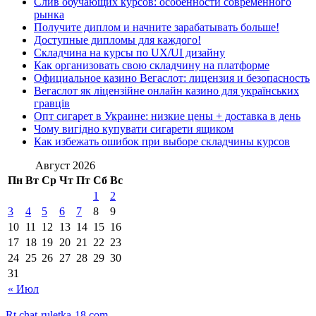
Слив обучающих курсов: особенности современного
рынка
Получите диплом и начните зарабатывать больше!
Доступные дипломы для каждого!
Складчина на курсы по UX/UI дизайну
Как организовать свою складчину на платформе
Официальное казино Вегаслот: лицензия и безопасность
Вегаслот як ліцензійне онлайн казино для українських
гравців
Опт сигарет в Украине: низкие цены + доставка в день
Чому вигідно купувати сигарети ящиком
Как избежать ошибок при выборе складчины курсов
Август 2026
Пн
Вт
Ср
Чт
Пт
Сб
Вс
1
2
3
4
5
6
7
8
9
10
11
12
13
14
15
16
17
18
19
20
21
22
23
24
25
26
27
28
29
30
31
« Июл
Rt.chat-ruletka-18.com